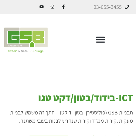
03-655-3455
ICF בניה מתקדמת
ידוד/בטון/דקט טגו
תבניות GSB (פוליסטירן -בטון -דיקט) – חתך זה משמש לבניית
קות ,קירות ממ”ד וקירות שנדרש לבנות בעובי משתנה.