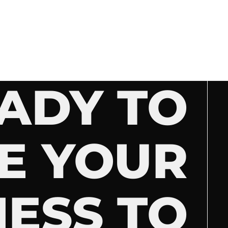
ADY TO
E YOUR
NESS TO