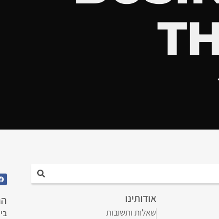
TH
אודותינו
הה
שאלות ותשובות
בי