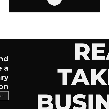
RE
and
TAK
e a
ry
on.
BUSI
 >