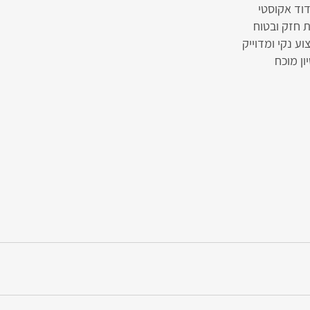
דוד אקוסטי
ת חזק ובטוח
וע נקי ומדוייק
ון מוכח