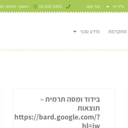
גלרייה
צור קשר
03-655-3455
ראשון - חמישי: 9:00 - 17:30
מידע טכני
בידוד ומסה תרמית –
תוצאות
https://bard.google.com/?
hl=iw