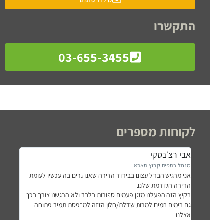
התקשרו
03-655-3455
לקוחות מספרים
אבי רצ׳בסקי
שטרן א
מנהל כספים קבוץ סאסא
כפר בלום
אני מרגיש הבדל עצום בבידוד הדירה שאנו גרים בה עכשיו לעומת
היום לאחר
מעלות), שמח
הדירה הקודמת שלנו.
שהבטחת – 
בקיץ הזה הפעלנו מזגן פעמים ספורות בלבד ולא הרגשנו צורך בכך
בניה ירוק
גם בימים חמים למרות שדלת/חלון הזזה למרפסת תמיד פתוחה
שאספתם א
אצלנו
בחורף הב