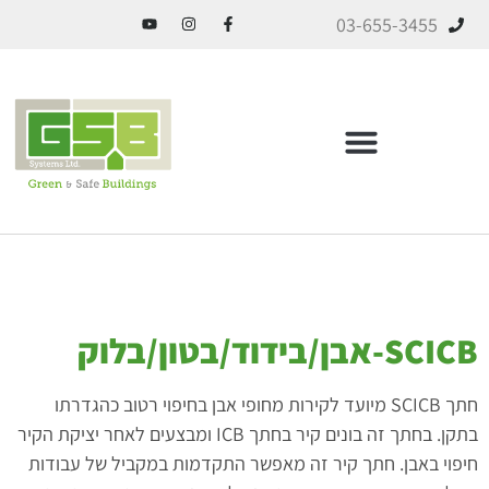
03-655-3455
ICF בניה מתקדמת
SC-אבן/בידוד/בטון/בלוק
חתך SCICB מיועד לקירות מחופי אבן בחיפוי רטוב כהגדרתו
בתקן. בחתך זה בונים קיר בחתך ICB ומבצעים לאחר יציקת הקיר
פוי באבן. חתך קיר זה מאפשר התקדמות במקביל של עבודות