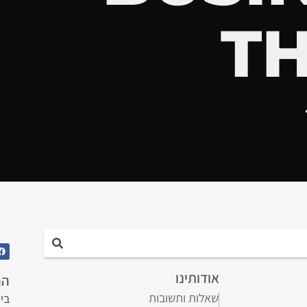
TH
אודותינו
הה
שאלות ותשובות
בי