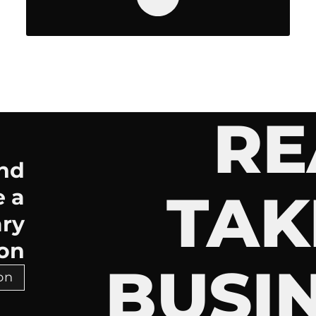
RE
and
TAK
e a
ry
on.
BUSI
 >