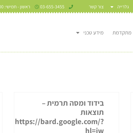
גלרייה
צור קשר
03-655-3455
ראשון - חמישי: 9:00 - 17:30
מידע טכני
בידוד ומסה תרמית –
תוצאות
https://bard.google.com/?
hl=iw