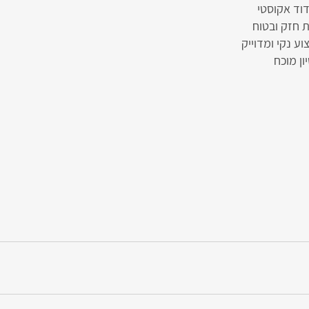
דוד אקוסטי
ת חזק ובטוח
וע נקי ומדוייק
ון מוכח